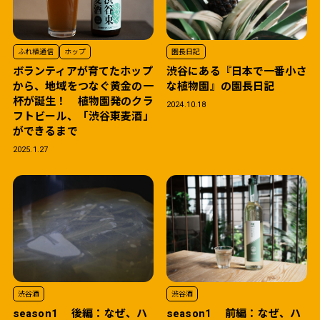
ふれ植通信
ホップ
園長日記
ボランティアが育てたホップ
渋谷にある『日本で一番小さ
から、地域をつなぐ黄金の一
な植物園』の園長日記
杯が誕生！ 植物園発のクラ
2024.10.18
フトビール、「渋谷東麦酒」
ができるまで
2025.1.27
渋谷酒
渋谷酒
season1 後編：なぜ、ハ
season1 前編：なぜ、ハ