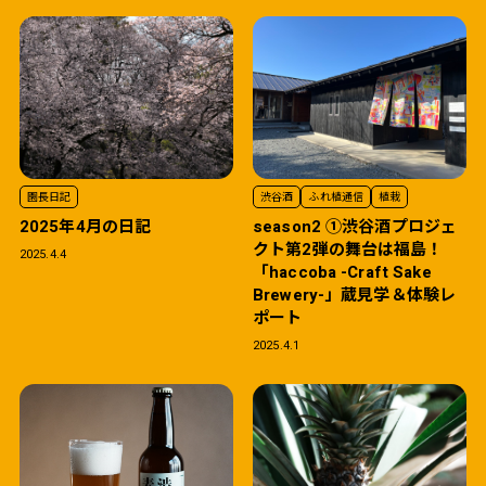
園長日記
渋谷酒
ふれ植通信
植栽
2025年4月の日記
season2 ①渋谷酒プロジェ
クト第2弾の舞台は福島！
2025.4.4
「haccoba -Craft Sake
Brewery-」蔵見学＆体験レ
ポート
2025.4.1