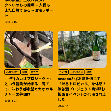
体の復権』上映＆特別トー
ク〜いのちの循環 – 人間も
また自然である〜開催レポー
ト
2025.6.16
ふれ植通信
植栽
カカオ
渋谷酒
ふれ植通信
植栽
「渋谷カカオプロジェクト」
season2 ②お酒を通じて
という冒険が始まる！育て
「渋谷トロピカル」を体感！
て、味わう都市型カカオカル
渋谷酒プロジェクト第2弾お
チャーの幕開け
披露目イベントが開催されま
した
2025.5.23
2025.4.4