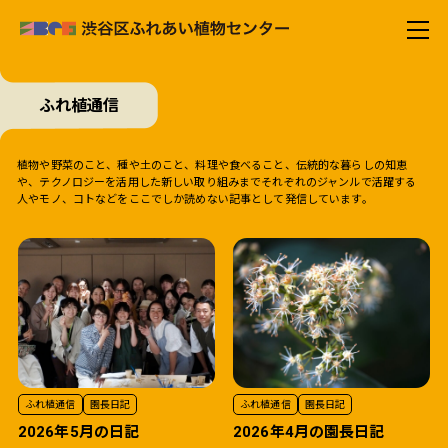
ふれ植通信
植物や野菜のこと、種や土のこと、料理や食べること、伝統的な暮らしの知恵
や、テクノロジーを活用した新しい取り組みまでそれぞれのジャンルで活躍する
人やモノ、コトなどをここでしか読めない記事として発信しています。
ふれ植通信
園長日記
ふれ植通信
園長日記
2026年5月の日記
2026年4月の園長日記