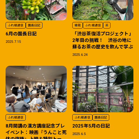
ふれ植通信
園長日記
植栽
ふれ植通信
茶
6月の園長日記
「渋谷茶復活プロジェクト」
2年目の挑戦！ 渋谷の地に
2025.7.15
蘇るお茶の歴史を飲んで学ぶ
2025.6.24
ふれ植通信
ふれ植通信
園長日記
8月開講の漢方講座記念プレ
2025年5月の日記
イベント：映画『うんこと死
2025.6.5