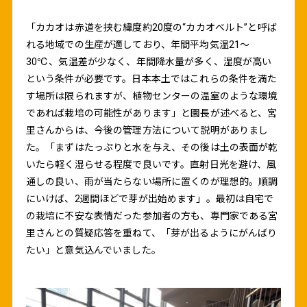
「カカオは赤道を挟む緯度約20度の“カカオベルト”と呼ば
れる地域での生産が適しており、年間平均気温21～
30℃、気温差が少なく、年間降水量が多く、湿度が高い
という条件が必要です。日本本土ではこれらの条件を満た
す場所は限られますが、植物センターの温室のような環境
であれば栽培の可能性があります」と園長が述べると、宮
里さんからは、今後の管理方法について説明がありまし
た。「まずはたっぷりと水を与え、その後は土の表面が乾
いたら軽く湿らせる程度で良いです。直射日光を避け、風
通しの良い、雨が当たらない場所に置くのが理想的。順調
にいけば、2週間ほどで芽が出始めます」。最初は自宅で
の栽培に不安な表情だった参加者の方も、専門家である宮
里さんとの質疑応答を重ねて、「芽が出るようにがんばり
たい」と意気込んでいました。